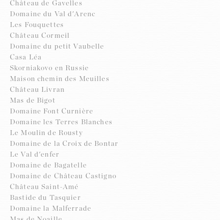
Château de Gavelles
Domaine du Val d'Arenc
Les Fouquettes
Château Cormeil
Domaine du petit Vaubelle
Casa Léa
Skorniakovo en Russie
Maison chemin des Meuilles
Château Livran
Mas de Bigot
Domaine Font Curnière
Domaine les Terres Blanches
Le Moulin de Rousty
Domaine de la Croix de Bontar
Le Val d'enfer
Domaine de Bagatelle
Domaine de Château Castigno
Château Saint-Amé
Bastide du Tasquier
Domaine la Malferrade
Mas de Noaille