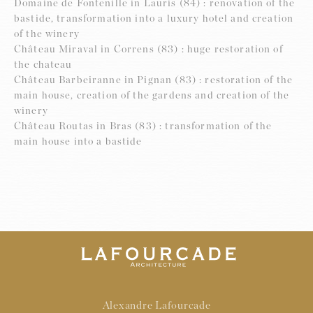
Domaine de Fontenille in Lauris (84) : renovation of the
bastide, transformation into a luxury hotel and creation
of the winery
Château Miraval in Correns (83) : huge restoration of
the chateau
Château Barbeiranne in Pignan (83) : restoration of the
main house, creation of the gardens and creation of the
winery
Château Routas in Bras (83) : transformation of the
main house into a bastide
Alexandre Lafourcade