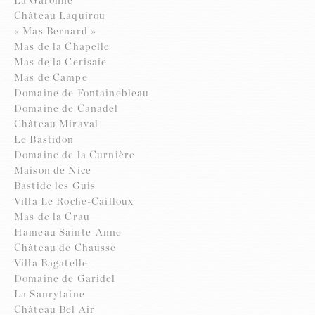
La Garonne
Château Laquirou
« Mas Bernard »
Mas de la Chapelle
Mas de la Cerisaie
Mas de Campe
Domaine de Fontainebleau
Domaine de Canadel
Château Miraval
Le Bastidon
Domaine de la Curnière
Maison de Nice
Bastide les Guis
Villa Le Roche-Cailloux
Mas de la Crau
Hameau Sainte-Anne
Château de Chausse
Villa Bagatelle
Domaine de Garidel
La Sanrytaine
Château Bel Air