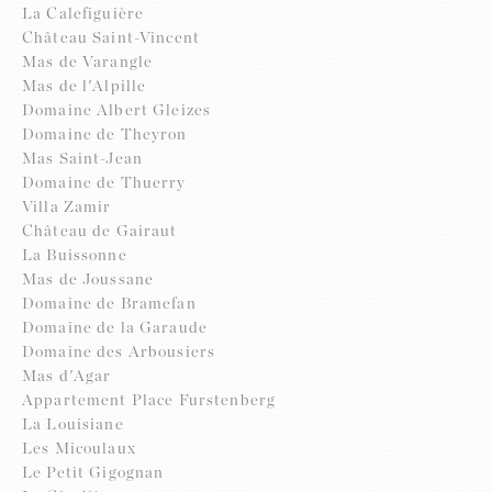
La Calefiguière
Château Saint-Vincent
Mas de Varangle
Mas de l'Alpille
Domaine Albert Gleizes
Domaine de Theyron
Mas Saint-Jean
Domaine de Thuerry
Villa Zamir
Château de Gairaut
La Buissonne
Mas de Joussane
Domaine de Bramefan
Domaine de la Garaude
Domaine des Arbousiers
Mas d'Agar
Appartement Place Furstenberg
La Louisiane
Les Micoulaux
Le Petit Gigognan