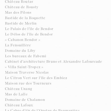
Château Routas
Château de Rousty
Mas des Pilons
Bastide de la Roquette
Bastide de Merlin
Le Palais de l'île de Bendor
Le Délos de l'île de Bendor
« Cabanon Bendor »
La Fenouillère
Domaine du Liby
Les bureaux de Fabemi
Cabinet d'architecture Bruno et Alexandre Lafourcade
« Villa Saint-Tropez »
Maison Traverse Nicolas
Le Citron Vert sur l'île des Embiez
Maison rue des Tourneurs
Château Unang
Mas de Lalle
Domaine de Chalamon
Château Lafoux
La Cabro d'Or de l'Oustau de Baumanière