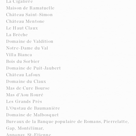
La Cigalière
Maison de Ramatuelle
Château Saint-Simon
Château Mentone
Le Haut Claux
La Brèche
Domaine de Valdition
Notre-Dame du Val
Villa Bianca
Bois du Sorbier
Domaine de Puit-Jaubert
Château Lafoux
Domaine du Claux
Mas de Cure Bourse
Mas d'Aou Rouré
Les Grands Près
L'Oustau de Baumanière
Domaine de Malbosquet
Bureaux de la Banque populaire de Romans, Pierrelatte,
Gap, Montélimar,
Annonay, St-Etienne