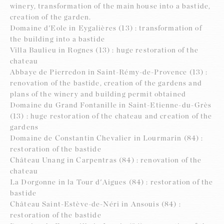
winery, transformation of the main house into a bastide,
creation of the garden.
Domaine d'Eole in Eygalières (13) : transformation of
the building into a bastide
Villa Baulieu in Rognes (13) : huge restoration of the
chateau
Abbaye de Pierredon in Saint-Rémy-de-Provence (13) :
renovation of the bastide, creation of the gardens and
plans of the winery and building permit obtained
Domaine du Grand Fontanille in Saint-Etienne-du-Grès
(13) : huge restoration of the chateau and creation of the
gardens
Domaine de Constantin Chevalier in Lourmarin (84) :
restoration of the bastide
Château Unang in Carpentras (84) : renovation of the
chateau
La Dorgonne in la Tour d'Aigues (84) : restoration of the
bastide
Château Saint-Estève-de-Néri in Ansouis (84) :
restoration of the bastide